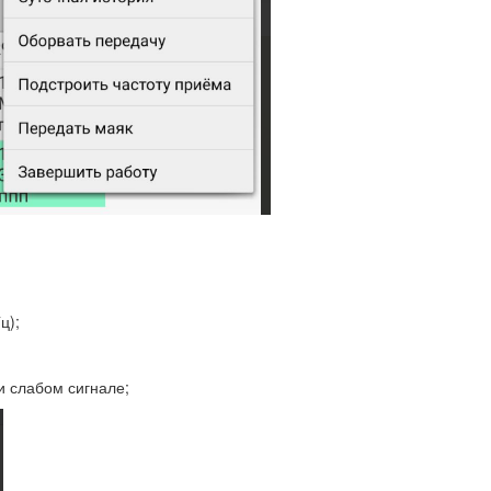
ц);
и слабом сигнале;