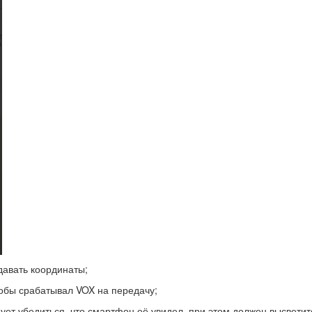
давать координаты;
обы срабатывал VOX на передачу;
ет убедиться, что смартфон её увидел, при этом должен высветит