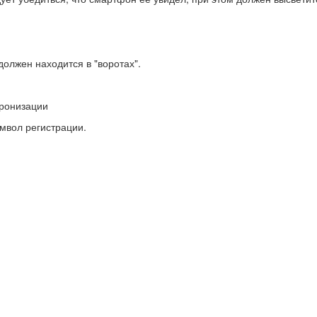
олжен находится в "воротах".
хронизации
имвол регистрации.